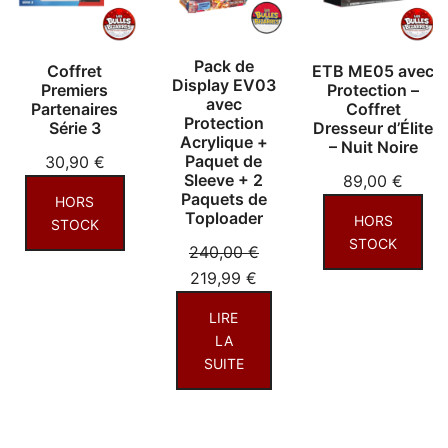
Pack de
Coffret
ETB ME05 avec
Display EV03
Premiers
Protection –
avec
Partenaires
Coffret
Protection
Série 3
Dresseur d’Élite
Acrylique +
– Nuit Noire
Paquet de
30,90
€
Sleeve + 2
89,00
€
Paquets de
HORS
Toploader
HORS
STOCK
STOCK
240,00
€
Le
Le
219,99
€
prix
prix
LIRE
initial
actuel
LA
était :
est :
SUITE
240,00 €.
219,99 €.